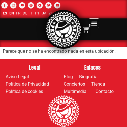
ES
EN
FR
DE
IT
PT
JA
ZH-CN
RU
AR
0
Parece que no se ha encontrado nada en esta ubicación.
Legal
Enlaces
Aviso Legal
Blog
Biografía
Política de Privacidad
Conciertos
Tienda
Política de cookies
Multimedia
Contacto