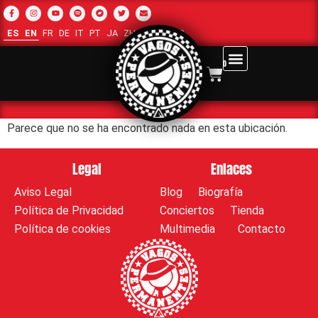
ES
EN
FR
DE
IT
PT
JA
ZH-CN
RU
AR
0
Parece que no se ha encontrado nada en esta ubicación.
Legal
Enlaces
Aviso Legal
Blog
Biografía
Política de Privacidad
Conciertos
Tienda
Política de cookies
Multimedia
Contacto