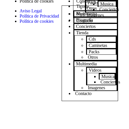
Política de cookies
Conciertos
Packs
Musica
Tienda
Otros
Conciertos
Aviso Legal
Blog
Multimedia
Imagenes
Política de Privacidad
Biografía
Contacto
Política de cookies
Conciertos
Tienda
Cds
Camisetas
Packs
Otros
Multimedia
Videos
Musica
Conciertos
Imagenes
Contacto