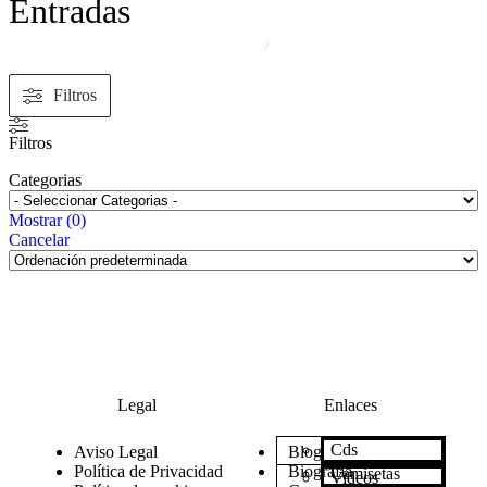
Entradas
INICIO
/
Filtros
Filtros
Categorias
Mostrar
(
0
)
Cancelar
Legal
Enlaces
Cds
Aviso Legal
Blog
Política de Privacidad
Biografía
Camisetas
Videos